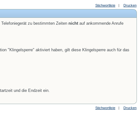
Stichwortliste
|
Drucken
es Telefoniegerät zu bestimmten Zeiten
nicht
auf ankommende Anrufe
n "Klingelsperre" aktiviert haben, gilt diese Klingelsperre auch für das
rtzeit und die Endzeit ein.
Stichwortliste
|
Drucken